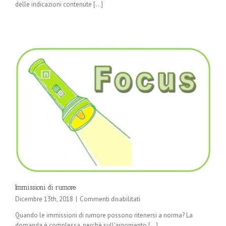
delle indicazioni contenute [...]
Immissioni di rumore
su
Dicembre 13th, 2018
|
Commenti disabilitati
Immissioni
Quando le immissioni di rumore possono ritenersi a norma? La
di
domanda è complessa, perchè sull'argomento [...]